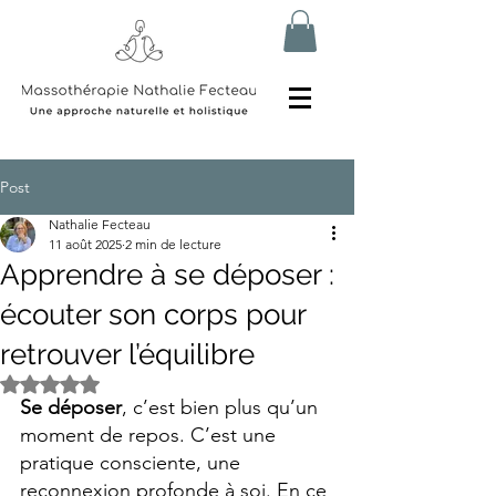
Post
Nathalie Fecteau
11 août 2025
2 min de lecture
Apprendre à se déposer :
écouter son corps pour
retrouver l’équilibre
Noté NaN étoiles sur 5.
Se déposer
, c’est bien plus qu’un 
moment de repos. C’est une 
pratique consciente, une 
reconnexion profonde à soi. En ce 