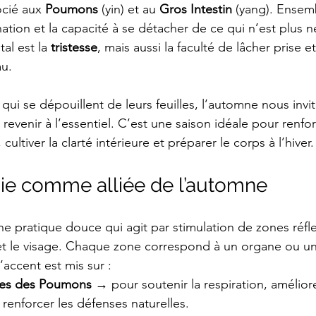
cié aux 
Poumons
 (yin) et au 
Gros Intestin
 (yang). Ensemb
ination et la capacité à se détacher de ce qui n’est plus n
al est la 
tristesse
, mais aussi la faculté de lâcher prise et
au.
qui se dépouillent de leurs feuilles, l’automne nous invi
 à revenir à l’essentiel. C’est une saison idéale pour renfo
ultiver la clarté intérieure et préparer le corps à l’hiver.
gie comme alliée de l’automne
ne pratique douce qui agit par stimulation de zones réfle
 et le visage. Chaque zone correspond à un organe ou u
accent est mis sur :
xes des Poumons
 → pour soutenir la respiration, amélior
 renforcer les défenses naturelles.