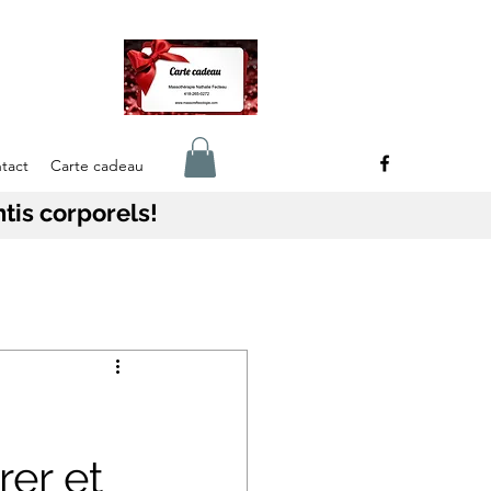
tact
Carte cadeau
tis corporels!
rer et