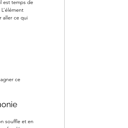
il est temps de 
. L’élément 
 aller ce qui 
pagner ce 
monie
n souffle et en 