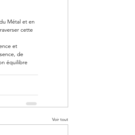
 du Métal et en 
raverser cette 
ence et 
ésence, de 
on équilibre 
Voir tout