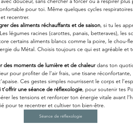
avec douceur, sans chercher à forcer ou à respirer plu
onfortable pour toi. Même quelques cycles respiratoires
et recentrer.
tégrer des aliments réchauffants et de saison
, si tu les app
 Les légumes racines (carottes, panais, betteraves), les s
ore certains aliments blancs comme la poire, le chou-fle
ergie du Métal. Choisis toujours ce qui est agréable et t
éer des moments de lumière et de chaleur
 dans ton quoti
eur pour profiter de l’air frais, une tisane réconfortante
t’apaise. Ces gestes simples nourrissent le corps et l’espr
i t’offrir une séance de réflexologie
, pour soutenir tes P
bérer les tensions et renforcer ton énergie vitale avant l’h
é pour te recentrer et cultiver ton bien-être.
Séance de réflexologie