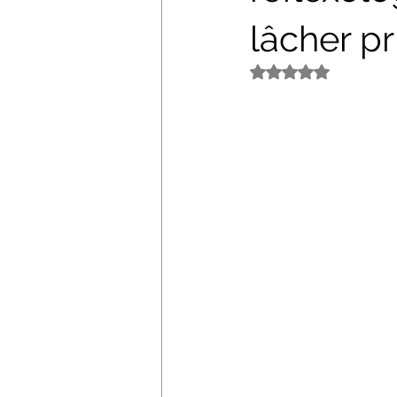
lâcher pr
Noté NaN étoiles s