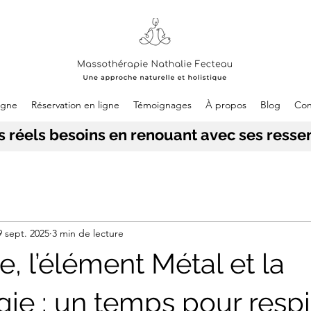
igne
Réservation en ligne
Témoignages
À propos
Blog
Con
réels besoins en renouant avec ses ressen
9 sept. 2025
3 min de lecture
, l’élément Métal et la
gie : un temps pour respi