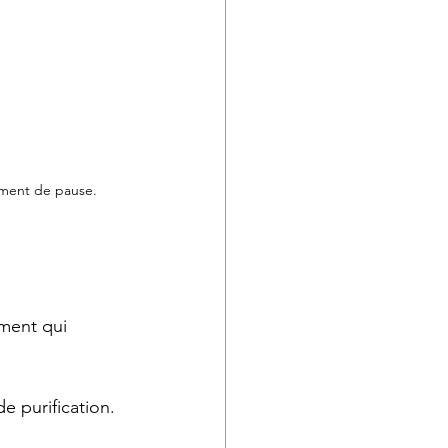
moment de pause.
ment qui 
de purification.