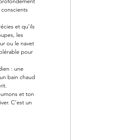
s profondément 
 conscients 
récies et qu’ils 
oupes, les 
ur ou le navet 
olérable pour 
dien : une 
, un bain chaud 
it.
oumons et ton 
iver. C’est un 