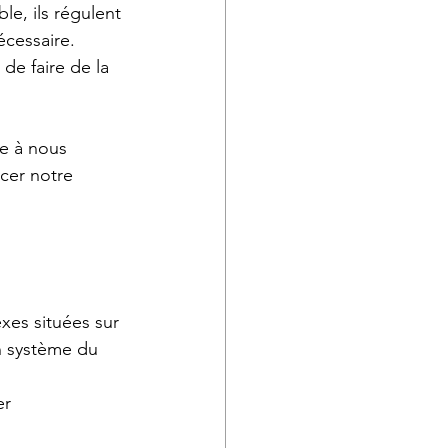
le, ils régulent 
écessaire. 
 de faire de la 
te à nous 
rcer notre 
xes situées sur 
n système du 
er 