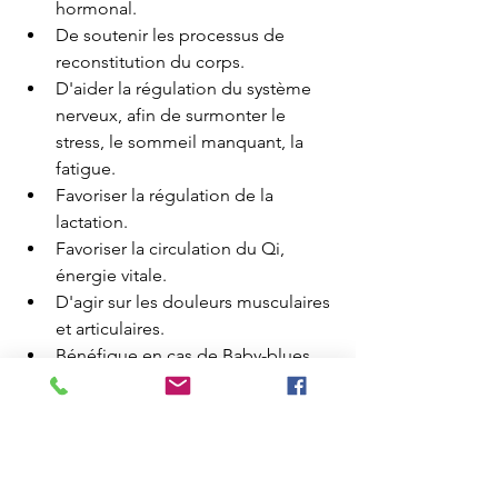
hormonal.  
De soutenir les processus de 
reconstitution du corps. 
D'aider la régulation du système 
nerveux, afin de surmonter le 
stress, le sommeil manquant, la 
fatigue.
Favoriser la régulation de la 
lactation. 
Favoriser la circulation du Qi, 
énergie vitale.
D'agir sur les douleurs musculaires 
et articulaires.
Bénéfique en cas de Baby-blues, 
récupération suite à 
l'accouchement. 
D'accompagner la transformation 
profonde qu'implique devenir 
mère.