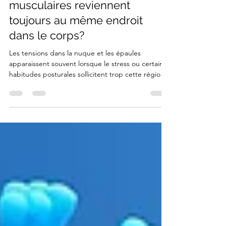
Nathalie Fecteau
11 mars
4 min de lecture
Pourquoi les tensions
musculaires reviennent
toujours au même endroit
dans le corps?
Les tensions dans la nuque et les épaules
apparaissent souvent lorsque le stress ou certaines
habitudes posturales sollicitent trop cette région
du corps. Pourquoi les tensions reviennent
toujours au même endroit dans le corps? Avez-
vous remarqué que certaines tensions dans le
corps reviennent souvent au même endroit ? Pour
certaines personnes, ce sont les épaules ou la
nuque. Pour d’autres, ce sera le bas du dos, la
mâchoire, les hanches ou même les pieds. Même
après un mas