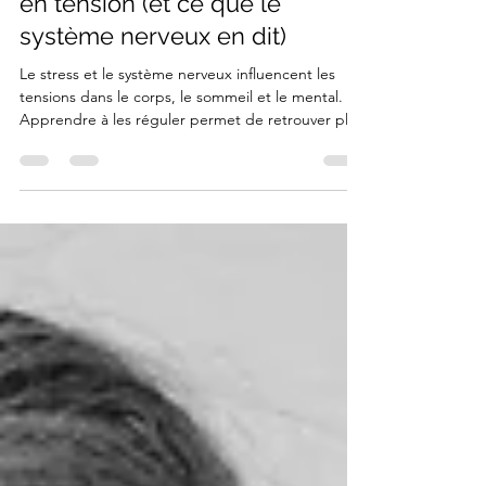
Pourquoi le corps reste parfois
en tension (et ce que le
système nerveux en dit)
Le stress et le système nerveux influencent les
tensions dans le corps, le sommeil et le mental.
Apprendre à les réguler permet de retrouver plus
de calme et d’équilibre. Il y a des moments où le
corps et le mental deviennent plus difficiles à
apaiser Et parfois, même quand vous prenez un
moment pour vous déposer, le corps ne suit pas
complètement. Comme s'il restait quelque chose
d'actif, en arrière-plan. le mental continue de
tourner lorsque vous vous couchez le soir… le so